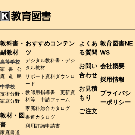
教科書・
おすすめコンテン
よくあ
教育図書NE
副教材
ツ
る質問
WS
デジタル教科書・デジ
高等学校
お問い
会社概要
タル教材
家
書
公
合わせ
庭
道
民
サポート資料ダウンロ
採用情報
ード
中学校
お見積
教師用指導書 更新資
プライバシ
技術分野・
もり
料等 申請フォーム
家庭分野
ーポリシー
家庭科総合カタログ
ご注文
教材・図
書道カタログ
書
利用許諾申請書
家庭
書道