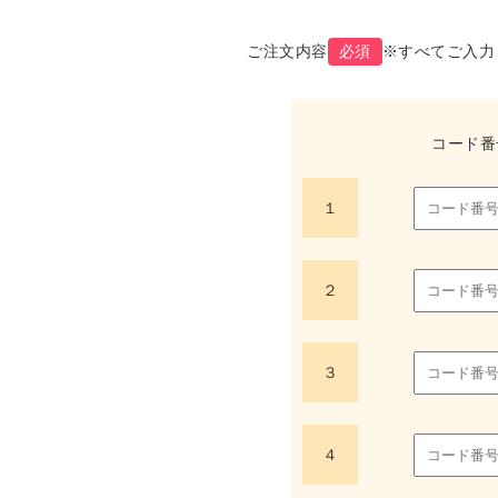
ご注文内容
必須
※すべてご入力
コード番
１
２
３
４