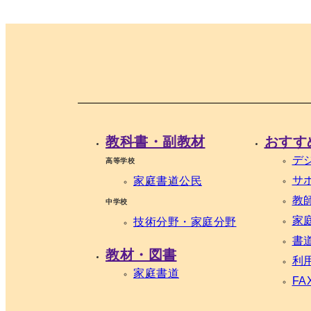
教科書・副教材
おすす
デ
高等学校
サ
家庭
書道
公民
教
中学校
家
技術分野・家庭分野
書
教材・図書
利
家庭
書道
F