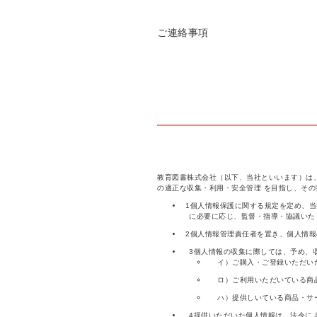
ご連絡事項
教育図書株式会社（以下、当社といいます）は
の適正な収集・利用・安全管理 を目指し、そ
1個人情報保護に関する規定を定め、
に必要に応じ、監督・指導・協議いた
2個人情報管理責任者を置き、個人情
3個人情報の収集に際しては、予め、
イ）ご購入・ご登録いただい
ロ）ご利用いただいている商
ハ）提供しいている商品・サ
4提供いただいた個人情報は、法令に