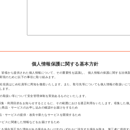
個人情報保護に関する基本方針
、皆様から提供された個人情報について、その重要性を認識し、 個人情報の保護に関する法律
の実現のために以下の事項に取り組みます。
当社役員はじめ社員等に周知を徹底いたします。また、取引先等についても個人情報の取扱いに
します。
報の取扱い等について安全管理体制を実効あるものといたします。
収集・利用目的をお知らせするとともに、その範囲における適正利用をいたします。収集した個
た商品・サービスのお申し込みの確認やお届けをするため
品・サービスの提供・改良や新たなサービスを開発するため
ービスに関連した情報などをお届けするため
よる場合等正当な理由がある場合あるいは次のいずれかに該当する場合を除き、第三者に提供す