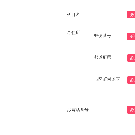
科目名
必
ご住所
郵便番号
必
都道府県
必
市区町村以下
必
お電話番号
必