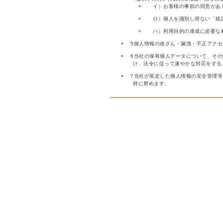
イ）お客様の事前の同意があ
ロ）個人を識別し得ない「統
ハ）利用目的の達成に必要な
5個人情報の改ざん・漏洩・不正アク
6当社の保有個人データについて、そ
け、法令に従って速やかな対応をする
7当社が策定した個人情報の安全管理
持に努めます。