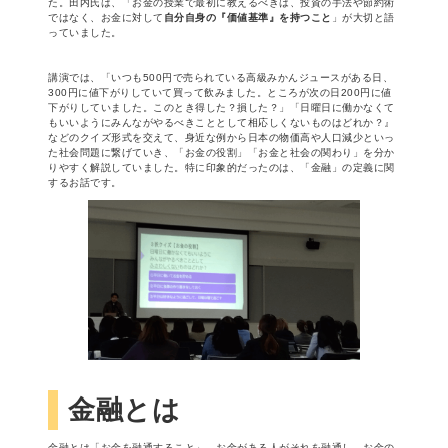
た。田内氏は、「お金の授業で最初に教えるべきは、投資の手法や節約術
ではなく、お金に対して
自分自身の『価値基準』を持つこと
」が大切と語
っていました。
講演では、「いつも500円で売られている高級みかんジュースがある日、
300円に値下がりしていて買って飲みました。ところが次の日200円に値
下がりしていました。このとき得した？損した？」「日曜日に働かなくて
もいいようにみんながやるべきこととして相応しくないものはどれか？』
などのクイズ形式を交えて、身近な例から日本の物価高や人口減少といっ
た社会問題に繋げていき、「お金の役割」「お金と社会の関わり」を分か
りやすく解説していました。特に印象的だったのは、「金融」の定義に関
するお話です。
金融とは
金融とは「お金を融通すること」。お金がある人がそれを融通し、お金の