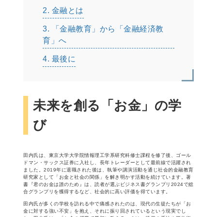
2.
金融とは
3.
「金融教育」から「金融経済教
育」へ
4.
最後に
未来を創る「お金」の学
び
田内氏は、東京大学大学院情報理工学系研究科修士課程を修了後、ゴール
ドマン・サックス証券に入社し、長年トレーダーとして最前線で活躍され
ました。2019年に退職された後は、執筆や講演活動を通じ社会的金融教育
研究家として「お金と社会の関係」を解き明かす活動を続けています。著
書『君のお金は誰のため』は、読者が選ぶビジネス書グランプリ2024で総
合グランプリを獲得するなど、社会的に高い評価を得ています。
田内氏が多くの学校を訪れる中で痛感されたのは、現代の生徒たちが「お
金に対する強い不安」を抱え、それに振り回されているという現実でし