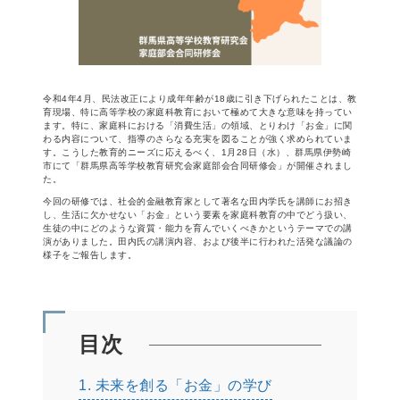
令和4年4月、民法改正により成年年齢が18歳に引き下げられたことは、教
育現場、特に高等学校の家庭科教育において極めて大きな意味を持ってい
ます。特に、家庭科における「消費生活」の領域、とりわけ「お金」に関
わる内容について、指導のさらなる充実を図ることが強く求められていま
す。こうした教育的ニーズに応えるべく、1月28日（水）、群馬県伊勢崎
市にて「群馬県高等学校教育研究会家庭部会合同研修会」が開催されまし
た。
今回の研修では、社会的金融教育家として著名な田内学氏を講師にお招き
し、生活に欠かせない「お金」という要素を家庭科教育の中でどう扱い、
生徒の中にどのような資質・能力を育んでいくべきかというテーマでの講
演がありました。田内氏の講演内容、および後半に行われた活発な議論の
様子をご報告します。
目次
1.
未来を創る「お金」の学び