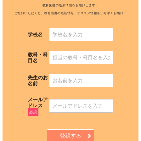
教育図書の最新情報をお届けします。
ご登録いただくと、教育図書の最新情報・オススメ情報をいち早くお届け！
学
校
学校名
名
メ
ー
教科・科
ル
目名
ア
ド
レ
先生のお
ス
名前
教
科
・
メールア
科
ドレス
目
必須
名
登録する