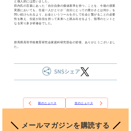
と個人的には思いました。
田内氏の言葉にあった「自分自身の価値基準を持つ」ことを、今後の授業
実践においても、生徒一人ひとりが「自分にとっての豊かさとは何か」を
問い続けられるよう、お金というツールを介して社会と繋がることの必要
性を教え、生徒が自信を持って未来へと踏み出せるよう、指導のヒントと
なる実り多き研修会でした。
群馬県高等学校教育研究会家庭科研究部会の皆様、ありがとうございまし
た。
前のニュース
次のニュース
メールマガジンを購読する