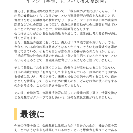
イング（幸福）について考える授業。
例えば、食生活分野の授業において、「我が家の夕食代はいくらか」「１
か月の食費はいくらになるのか」という家計管理の視点を入れることで、
食生活分野と金融教育の横断になり、さらに、フードロスや日本の農業の
課題などの社会課題にまで広げ、自身の消費行動が社会に影響を与えてい
ることに気づかせることで、金融経済教育となります。
心に揺さぶりがかかる金融経済教育を通して、主体的に考える姿勢が身に
付くと言えます。
また、住生活の授業においては、例えば「３５歳で家を買いたい。でも、
今住んでいる自分の家は将来どうなるんだろう。そういえば最近空き家が
増えてきている。そもそも自分が家を買う必要があるのだろうか」とか、
「持続可能な社会の構築のためにより良い住生活ってなんだろうか」とい
ろいろ考えることで、金融経済教育という風になると語っていました。
そして最後に「お金を稼ぐことは、自分だけが幸せになることではない。
日々の消費行動は『お金を出して未来を選んでいる』お金の向こう側にあ
る価値に気づき、考えさせて、未来と社会の目的を共有することや、自分
がどんな仕事をして、なんのために働くのか、どんなお金の使い方をする
のかを考える」ことの大切さを語っていました。
その後、金融教育、金融経済教育に関しての授業の振り返り、情報交換な
どを先生方がグループで話しあわれ、活発な意見交換が行われました。
最後に
今回の研修を通じ、金融教育は生徒たちが「自分のお金が、社会の誰を支
え、どのような未来を構築しているのか」という想像力を養うことである