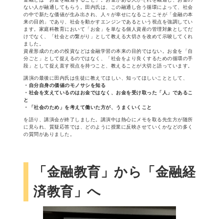
ない人が融通してもらう。田内氏は、この融通し合う循環によって、社会
の中で新たな価値が生み出され、人々が幸せになることこそが「金融の本
来の目的」であり、社会を動かすエンジンであるという視点を強調してい
ます。家庭科教育において「お金」を単なる個人資産の管理対象としてだ
けでなく、「社会との繋がり」として教える大切さを改めて示唆してくれ
ました。
資産形成のための投資などは金融学習の本来の目的ではない。お金を「自
分ごと」として捉えるのではなく、「社会をより良くするための循環の手
段」として捉え直す視点を持つこと、教えることが大切と語っています。
講演の最後に田内氏は生徒に教えてほしい、知ってほしいこととして、
・自分自身の価値のモノサシを知る
・社会を支えているのはお金ではなく、お金を受け取った「人」であるこ
と
・「社会のため」を考えて働いた方が、うまくいくこと
を語り、講演会が終了しました。講演中は熱心にメモを取る先生方が随所
に見られ、質疑応答では、どのように授業に反映させていくかなどの多く
の質問がありました。
「金融教育」から「金融経
済教育」へ