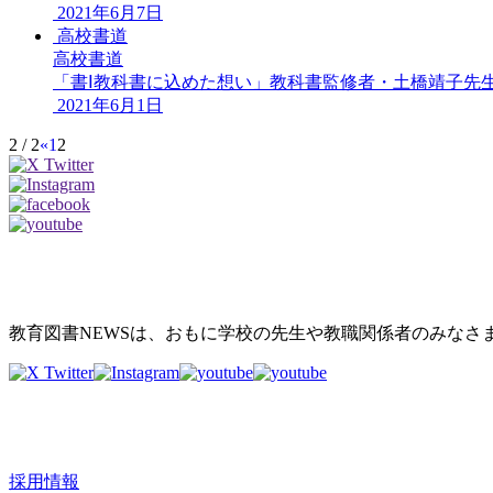
2021年6月7日
高校書道
高校書道
「書Ⅰ教科書に込めた想い」教科書監修者・土橋靖子先
2021年6月1日
2 / 2
«
1
2
教育図書NEWSは、おもに学校の先生や教職関係者のみなさ
採用情報