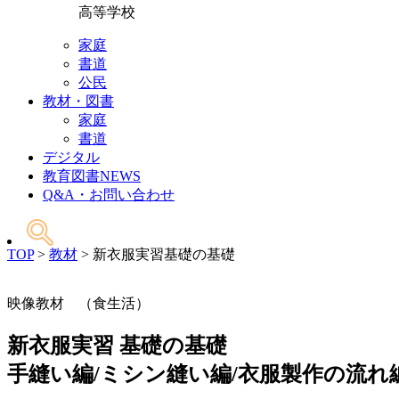
高等学校
家庭
書道
公民
教材・図書
家庭
書道
デジタル
教育図書NEWS
Q&A・お問い合わせ
TOP
>
教材
>
新衣服実習基礎の基礎
映像教材 （食生活）
新衣服実習 基礎の基礎
手縫い編/ミシン縫い編/衣服製作の流れ