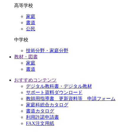
高等学校
家庭
書道
公民
中学校
技術分野・家庭分野
教材・図書
家庭
書道
おすすめコンテンツ
デジタル教科書・デジタル教材
サポート資料ダウンロード
教師用指導書 更新資料等 申請フォーム
家庭科総合カタログ
書道カタログ
利用許諾申請書
FAX注文用紙