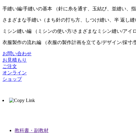
手縫い編/手縫いの基本 （針に糸を通す、玉結び、並縫い、
さまざまな手縫い（まち針の打ち方、しつけ縫い、半 返し縫
ミシン縫い編 （ミシンの使い方/さまざまなミシン縫い/アイ
衣服製作の流れ編 （衣服の製作計画を立てる/デザイン/採寸/型
お問い合わせ
お見積もり
ご注文
オンライン
ショップ
教科書・副教材