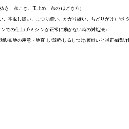
指抜き、糸こき、玉止め、糸の ほどき方）
い、本返し縫い、まつり縫い、かがり縫い、ちどりがけ）/ボ タ
ロンでの仕上げ/ミシ ンが正常に動かない時の対処法）
紙/布地の用意・地直 し/裁断/しるしつけ/仮縫いと補正/縫製/