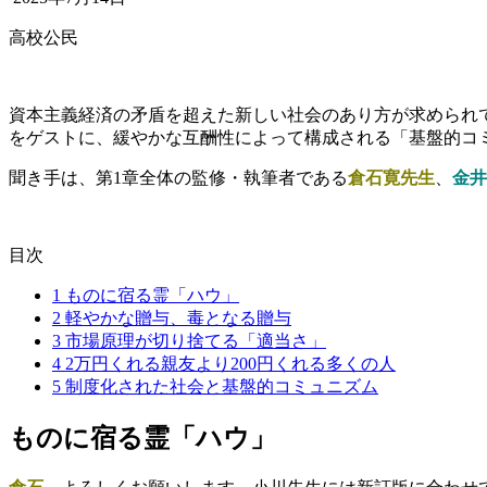
高校公民
資本主義経済の矛盾を超えた新しい社会のあり方が求められ
をゲストに、緩やかな互酬性によって構成される「基盤的コ
聞き手は、第1章全体の監修・執筆者である
倉石寛先生
、
金井
目次
1
ものに宿る霊「ハウ」
2
軽やかな贈与、毒となる贈与
3
市場原理が切り捨てる「適当さ」
4
2万円くれる親友より200円くれる多くの人
5
制度化された社会と基盤的コミュニズム
ものに宿る霊「ハウ」