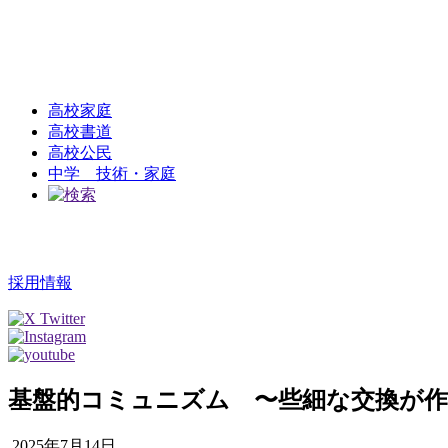
高校家庭
高校書道
高校公民
中学 技術・家庭
採用情報
基盤的コミュニズム 〜些細な交換が作
2025年7月14日