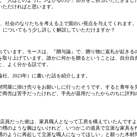
「人はどのようにつながるのか」部分をご担当いただきまし
いただければと思います。
、社会のなりたちを考える上で面白い視点を与えてくれます
ウ」についてもう少し詳しく解説していただけますか？
ています。モースは、『贈与論』で、贈り物に返礼が起きる
を取り上げています。誰かに何かを贈るということは、自分自
と、よく分かる話です。
社、2023年）に書いた話を紹介します。
材問屋に掛け売りをお願いしに行ったそうです。すると青年を
で商売は苦手だったけれど、手先が器用だったからのちに評判
の店員だった彼は、家具職人となって工房を構えていたんです
の甥のような腕はないけれど、いつかこの道具で立派な家具を
甥のように再起して立派な職人になってほしい」と願った木材