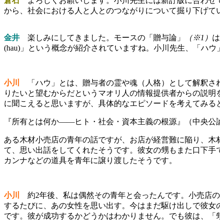
倉石
よろしくお願いします。小川先生には新訂版に合わせて
から、社会における人と人とのつながりについて掘り下げて
金井
楽しみにしてきました。モースの「贈与論」
（※1）
は
(hau)」という概念が紹介されていますね。小川先生、「ハ
小川
「ハウ」とは、贈与者の霊や魂（人格）として解釈され
りたいと望むからだというマオリ人の情報提供者からの説明
に聞こえると思いますが、具体的なエピソードを考えてみる
『所有とは何か――ヒト・社会・資本主義の根源』（中央公論
ある木材小売店の青年の話ですが、お店が経営難に陥り、木
て、思い出話をしてくれたそうです。彼女の甥もまた口下手
カンナなどの道具を青年に譲り渡したそうです。
小川
約2年後、私は偶然その青年と会ったんです。小売店
するたびに、あの女性を思い出す。今はまだ駆け出しで彼女
です。彼が成功するかどうかはわかりません。でも彼は、「