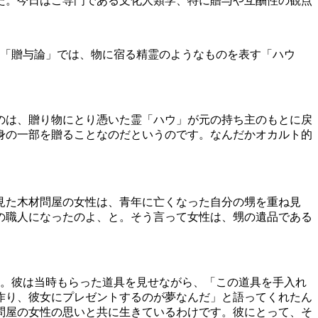
た。今日はご専門である文化人類学、特に贈与や互酬性の観点
。「贈与論」では、物に宿る精霊のようなものを表す「ハウ
のは、贈り物にとり憑いた霊「ハウ」が元の持ち主のもとに戻
身の一部を贈ることなのだというのです。なんだかオカルト的
見た木材問屋の女性は、青年に亡くなった自分の甥を重ね見
の職人になったのよ、と。そう言って女性は、甥の遺品である
よ。彼は当時もらった道具を見せながら、「この道具を手入れ
作り、彼女にプレゼントするのが夢なんだ」と語ってくれたん
問屋の女性の思いと共に生きているわけです。彼にとって、そ