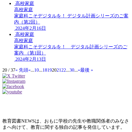
高校家庭
高校家庭
家庭科こそデジタルを！ デジタル計画シリーズのご案
内（第2回）
2024年2月16日
高校家庭
高校家庭
家庭科こそデジタルを！ デジタル計画シリーズのご
案内 （第1回）
2024年2月13日
20 / 37
« 先頭
«
...
10
...
18
19
20
21
22
...
30
...
»
最後 »
教育図書NEWSは、おもに学校の先生や教職関係者のみなさ
まへ向けて、教育に関する独自の記事を発信しています。