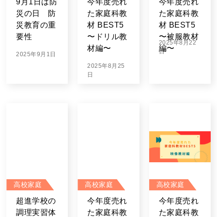
9月1日は防
今年度売れ
今年度売れ
災の日 防
た家庭科教
た家庭科教
災教育の重
材 BEST5
材 BEST5
要性
〜ドリル教
〜被服教材
2025年8月22
材編〜
編〜
日
2025年9月1日
2025年8月25
日
高校家庭
高校家庭
高校家庭
超進学校の
今年度売れ
今年度売れ
調理実習体
た家庭科教
た家庭科教