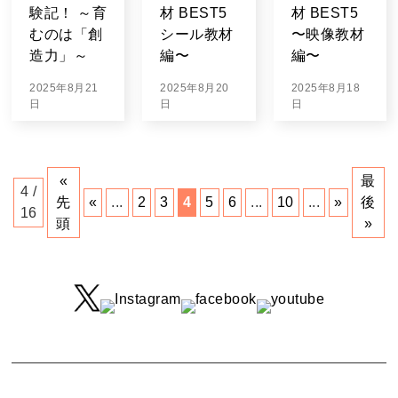
験記！ ～育
材 BEST5
材 BEST5
むのは「創
シール教材
〜映像教材
造力」～
編〜
編〜
2025年8月21
2025年8月20
2025年8月18
日
日
日
«
最
4 /
先
«
...
2
3
4
5
6
...
10
...
»
後
16
頭
»