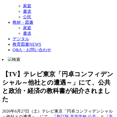
家庭
書道
公民
教材・図書
家庭
書道
デジタル
教育図書NEWS
Q&A・お問い合わせ
【TV】テレビ東京「円卓コンフィデン
シャル～他社との遭遇～」にて、公共
と政治・経済の教科書が紹介されまし
た
2026年6月27日（土）テレビ東京「円卓コンフィデンシャル
～他社との遭遇～」にて、
『新訂版 高等学校 公共』
と
『高