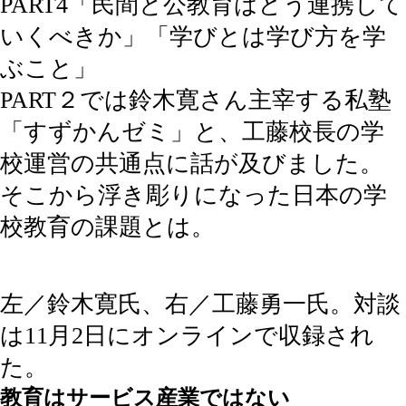
PART4「民間と公教育はどう連携して
いくべきか」「
学びとは学び方を学
ぶこと」
PART２では鈴木寛さん主宰する私塾
「すずかんゼミ」と、工藤校長の学
校運営の共通点に話が及びました。
そこから浮き彫りになった日本の学
校教育の課題とは。
左／鈴木寛氏、右／工藤勇一氏。対談
は11月2日にオンラインで収録され
た。
教育はサービス産業ではない